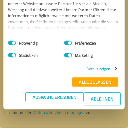
unserer Website an unsere Partner für soziale Medien,
Werbung und Analysen weiter. Unsere Partner führen diese
Informationen möglicherweise mit weiteren Daten
zusammen, die Sie ihnen bereitgestellt haben oder die sie im
Rahmen Ihrer Nutzung der Dienste gesammelt haben.
Einwilligungsauswahl
Impressum
|
Datenschutzbestimmungen
Notwendig
Präferenzen
Statistiken
Marketing
Details zeigen
ALLE ZULASSEN
Bitte um Rückruf
* Erforderliche Angaben
AUSWAHL ERLAUBEN
ABLEHNEN
Nachricht senden
Ich stimme den
Datenschutzbestimmungen
zu.