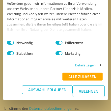
Außerdem geben wir Informationen zu Ihrer Verwendung
unserer Website an unsere Partner für soziale Medien,
Werbung und Analysen weiter. Unsere Partner führen diese
Informationen möglicherweise mit weiteren Daten
zusammen, die Sie ihnen bereitgestellt haben oder die sie im
Rahmen Ihrer Nutzung der Dienste gesammelt haben.
Einwilligungsauswahl
Impressum
|
Datenschutzbestimmungen
Notwendig
Präferenzen
Statistiken
Marketing
Details zeigen
ALLE ZULASSEN
Bitte um Rückruf
* Erforderliche Angaben
AUSWAHL ERLAUBEN
ABLEHNEN
Nachricht senden
Ich stimme den
Datenschutzbestimmungen
zu.