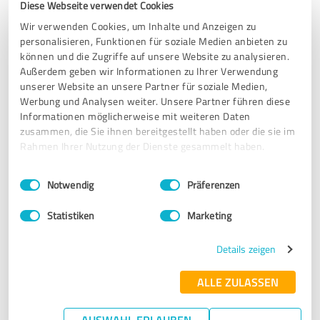
Diese Webseite verwendet Cookies
Wir verwenden Cookies, um Inhalte und Anzeigen zu
Erfahrungsbericht & Bewertung zu:
personalisieren, Funktionen für soziale Medien anbieten zu
KFZ SERVICE KRUSE
können und die Zugriffe auf unsere Website zu analysieren.
Außerdem geben wir Informationen zu Ihrer Verwendung
09.09.2023
Anonym
unserer Website an unsere Partner für soziale Medien,
Werbung und Analysen weiter. Unsere Partner führen diese
Informationen möglicherweise mit weiteren Daten
1,87 von 5
zusammen, die Sie ihnen bereitgestellt haben oder die sie im
Rahmen Ihrer Nutzung der Dienste gesammelt haben.
AUSREICHEND
Einwilligungsauswahl
Impressum
|
Datenschutzbestimmungen
Notwendig
Präferenzen
Schon die Übergabe durch den Vermieter war sehr lustlos
und scheinbar genervt.
Statistiken
Marketing
Wie gaben das WoMo einen Tag früher zurück . Es kam
dann umgehend eine Mängelanzeige durch den Vermieter.
Details zeigen
Aus leichten Kratzern/Streifen durch Kontakt mit Büschen
wurden Schäden von mehreren tausend Euro konstruiert.
ALLE ZULASSEN
Wie praktisch, daß der Vermieter auch eine Kfz-Werkstatt
besitzt, die sich selbst Kostenvoranschläge und
Rechnungen schreibt. Damit war unsere Kaution von
AUSWAHL ERLAUBEN