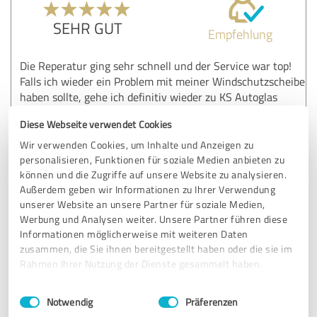
SEHR GUT
Empfehlung
Die Reperatur ging sehr schnell und der Service war top!
Falls ich wieder ein Problem mit meiner Windschutzscheibe
haben sollte, gehe ich definitiv wieder zu KS Autoglas
Stöllner.
Diese Webseite verwendet Cookies
Wir verwenden Cookies, um Inhalte und Anzeigen zu
Erfahrungsbericht & Bewertung zu:
personalisieren, Funktionen für soziale Medien anbieten zu
Kfz-Service Stöllner / AGS Autoglas
können und die Zugriffe auf unsere Website zu analysieren.
Außerdem geben wir Informationen zu Ihrer Verwendung
Spezialist
unserer Website an unsere Partner für soziale Medien,
Werbung und Analysen weiter. Unsere Partner führen diese
29.06.2016
Anonym
Informationen möglicherweise mit weiteren Daten
zusammen, die Sie ihnen bereitgestellt haben oder die sie im
Rahmen Ihrer Nutzung der Dienste gesammelt haben.
5,00 von 5
Einwilligungsauswahl
Impressum
|
Datenschutzbestimmungen
Notwendig
Präferenzen
SEHR GUT
Empfehlung