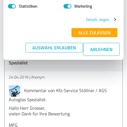
Statistiken
Marketing
schneller service mit wunschtermin, leihwagen dabei
(wegen teilkasko)
Details zeigen
alles zu meiner zufriedenheit ausgeführt soweit ich es als
normaler autofahrer beurteilen kann.
ALLE ZULASSEN
AUSWAHL ERLAUBEN
ABLEHNEN
Erfahrungsbericht & Bewertung zu:
Kfz-Service Stöllner / AGS Autoglas
Spezialist
24.04.2016
Anonym
Kommentar von Kfz-Service Stöllner / AGS
Autoglas Spezialist:
Hallo Herr Grosser,
vielen Dank für Ihre Bewertung.
MFG