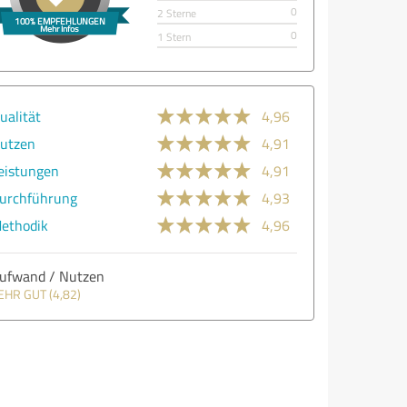
0
2 Sterne
0
1 Stern
ualität
4,96
utzen
4,91
eistungen
4,91
urchführung
4,93
ethodik
4,96
ufwand / Nutzen
EHR GUT (4,82)