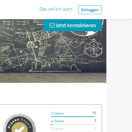
Das will ich auch
Einloggen
Jetzt kontaktieren
70
5 Sterne
3
4 Sterne
0
3 Sterne