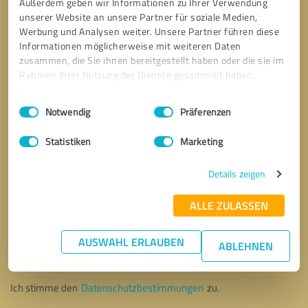
Außerdem geben wir Informationen zu Ihrer Verwendung
unserer Website an unsere Partner für soziale Medien,
Werbung und Analysen weiter. Unsere Partner führen diese
Informationen möglicherweise mit weiteren Daten
zusammen, die Sie ihnen bereitgestellt haben oder die sie im
Rahmen Ihrer Nutzung der Dienste gesammelt haben.
Einwilligungsauswahl
Impressum
|
Datenschutzbestimmungen
Notwendig
Präferenzen
Statistiken
Marketing
Details zeigen
ALLE ZULASSEN
Bitte um Rückruf
* Erforderliche Angaben
AUSWAHL ERLAUBEN
ABLEHNEN
Nachricht senden
Ich stimme den
Datenschutzbestimmungen
zu.