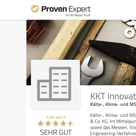
KKT Innova
Kälte-, Klima- und M
Kälte-, Klima- und M
4,60
von
5
& Co. KG. Im Mittelpu
sowie das Messen, St
SEHR GUT
Engineering-Verfahre