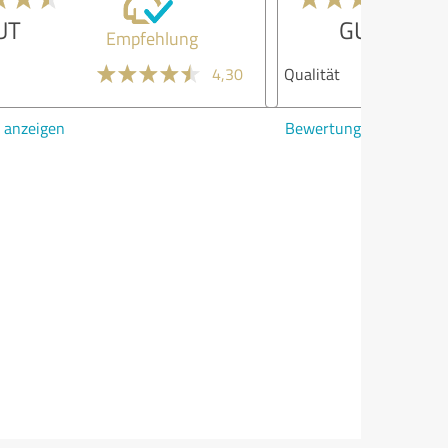
GUT
Empfehlung
lität
3,80
ertung anzeigen