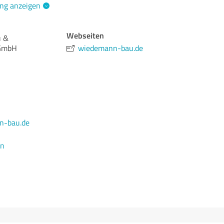
ng anzeigen
Webseiten
u &
 GmbH
wiedemann-bau.de
n-bau.de
en