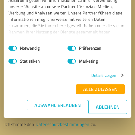
Außerdem geben wir Informationen zu Ihrer Verwendung
unserer Website an unsere Partner für soziale Medien,
Werbung und Analysen weiter. Unsere Partner führen diese
Informationen möglicherweise mit weiteren Daten
zusammen, die Sie ihnen bereitgestellt haben oder die sie im
Rahmen Ihrer Nutzung der Dienste gesammelt haben.
Einwilligungsauswahl
Impressum
|
Datenschutzbestimmungen
Notwendig
Präferenzen
Statistiken
Marketing
Details zeigen
ALLE ZULASSEN
Bitte um Rückruf
* Erforderliche Angaben
AUSWAHL ERLAUBEN
ABLEHNEN
Nachricht senden
Ich stimme den
Datenschutzbestimmungen
zu.