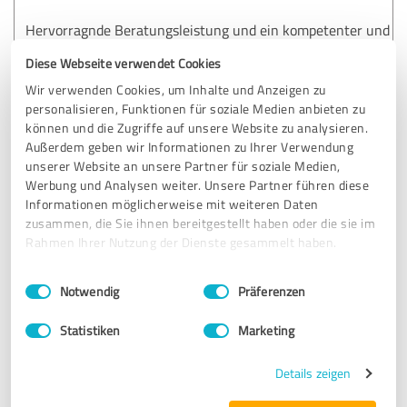
Hervorragnde Beratungsleistung und ein kompetenter und
immer schneller Service.
Diese Webseite verwendet Cookies
Wir verwenden Cookies, um Inhalte und Anzeigen zu
personalisieren, Funktionen für soziale Medien anbieten zu
Erfahrungsbericht & Bewertung zu:
können und die Zugriffe auf unsere Website zu analysieren.
[know:bodies] gmbh
Außerdem geben wir Informationen zu Ihrer Verwendung
unserer Website an unsere Partner für soziale Medien,
31.03.2016
Jacqueline W.
Werbung und Analysen weiter. Unsere Partner führen diese
Informationen möglicherweise mit weiteren Daten
zusammen, die Sie ihnen bereitgestellt haben oder die sie im
5,00 von 5
Rahmen Ihrer Nutzung der Dienste gesammelt haben.
SEHR GUT
Einwilligungsauswahl
Impressum
|
Datenschutzbestimmungen
Empfehlung
Notwendig
Präferenzen
Authentizität, Professionalität und Engagement 👍
Statistiken
Marketing
Details zeigen
Erfahrungsbericht & Bewertung zu: