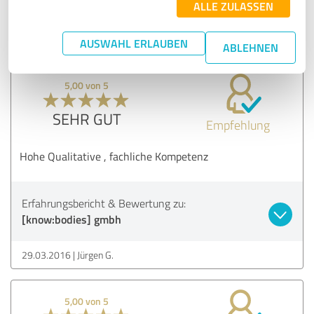
[know:bodies] gmbh
ALLE ZULASSEN
29.03.2016
Maresa P.
AUSWAHL ERLAUBEN
ABLEHNEN
5,00 von 5
SEHR GUT
Empfehlung
Hohe Qualitative , fachliche Kompetenz
Erfahrungsbericht & Bewertung zu:
[know:bodies] gmbh
29.03.2016
Jürgen G.
5,00 von 5