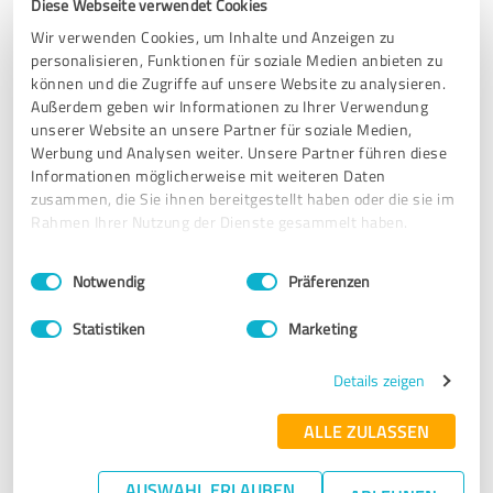
Diese Webseite verwendet Cookies
Rundum zufrieden! Vielen Dank an das Team.
Wir verwenden Cookies, um Inhalte und Anzeigen zu
personalisieren, Funktionen für soziale Medien anbieten zu
können und die Zugriffe auf unsere Website zu analysieren.
Erfahrungsbericht & Bewertung zu:
Außerdem geben wir Informationen zu Ihrer Verwendung
Koelliker Papermanagement
unserer Website an unsere Partner für soziale Medien,
Werbung und Analysen weiter. Unsere Partner führen diese
Informationen möglicherweise mit weiteren Daten
25.11.2022
Per Henning L.
zusammen, die Sie ihnen bereitgestellt haben oder die sie im
Rahmen Ihrer Nutzung der Dienste gesammelt haben.
5,00 von 5
Einwilligungsauswahl
Impressum
|
Datenschutzbestimmungen
Notwendig
Präferenzen
SEHR GUT
Empfehlung
Statistiken
Marketing
Very nice and professional customer service.
Details zeigen
ALLE ZULASSEN
Erfahrungsbericht & Bewertung zu:
Koelliker Papermanagement
AUSWAHL ERLAUBEN