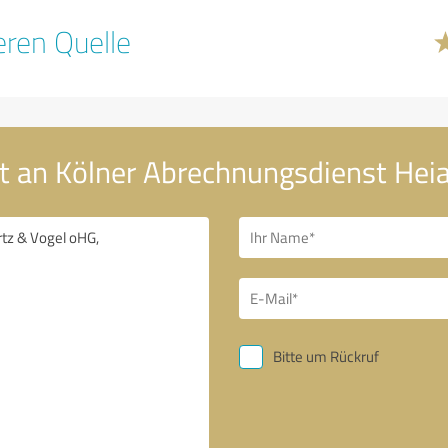
ren Quelle
t an Kölner Abrechnungsdienst Hei
Bitte um Rückruf