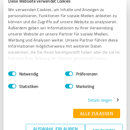
15.11.2024
Monika B.
Diese Webseite verwendet Cookies
Wir verwenden Cookies, um Inhalte und Anzeigen zu
personalisieren, Funktionen für soziale Medien anbieten zu
5,00 von 5
können und die Zugriffe auf unsere Website zu analysieren.
Außerdem geben wir Informationen zu Ihrer Verwendung
SEHR GUT
unserer Website an unsere Partner für soziale Medien,
Empfehlung
Werbung und Analysen weiter. Unsere Partner führen diese
Informationen möglicherweise mit weiteren Daten
Mit ihrem Vortrag "Das Leben darf leicht sein" hat Ulrike
zusammen, die Sie ihnen bereitgestellt haben oder die sie im
ihr Publikum tief berührt. Mit ihrer Kernbotschaft die
Rahmen Ihrer Nutzung der Dienste gesammelt haben.
Opferrolle in die Schöpferrolle zu verwandeln trifft sie voll
ins Schwarze. TOP.
Einwilligungsauswahl
Impressum
|
Datenschutzbestimmungen
Notwendig
Präferenzen
Statistiken
Marketing
Erfahrungsbericht & Bewertung zu:
Kokon Ulrike Mönkemöller
Details zeigen
14.11.2024
N.
ALLE ZULASSEN
5,00 von 5
AUSWAHL ERLAUBEN