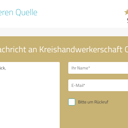
ren Quelle
achricht an Kreishandwerkerschaft
Bitte um Rückruf