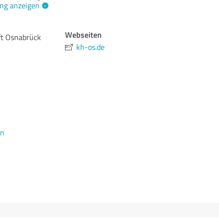
ng anzeigen
Webseiten
ft Osnabrück
kh-os.de
en