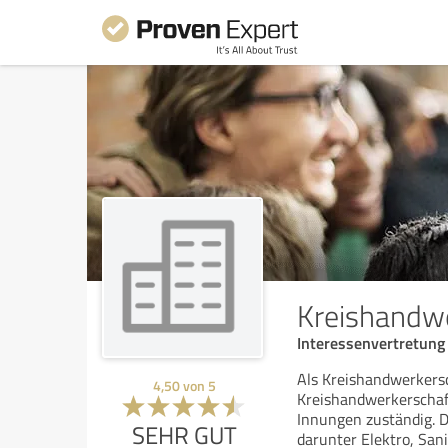
Kreishandw
Interessenvertretun
Als Kreishandwerkersc
4,50
von
5
Kreishandwerkerschaft
Innungen zuständig. 
SEHR GUT
darunter Elektro, San