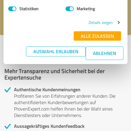
Nachricht senden
Statistiken
Marketing
Ich stimme den
Datenschutzbestimmungen
zu.
Details zeigen
ALLE ZULASSEN
Profil aktiv seit 07.06.2018 |
Letzte Aktualisierung: 27.05.2019
|
Profil
melden
AUSWAHL ERLAUBEN
ABLEHNEN
Mehr Transparenz und Sicherheit bei der
Expertensuche
Authentische Kundenmeinungen
Profitieren Sie von Erfahrungen anderer Kunden: Die
authentifizierten Kundenbewertungen auf
ProvenExpert.com helfen Ihnen bei der Wahl eines
Dienstleisters oder Unternehmens.
Aussagekräftiges Kundenfeedback