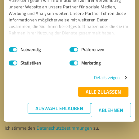
Außerdem geben wir Informationen zu Ihrer Verwendung
unserer Website an unsere Partner für soziale Medien,
Werbung und Analysen weiter. Unsere Partner führen diese
Informationen möglicherweise mit weiteren Daten
zusammen, die Sie ihnen bereitgestellt haben oder die sie im
Rahmen Ihrer Nutzung der Dienste gesammelt haben.
Einwilligungsauswahl
Impressum
|
Datenschutzbestimmungen
Notwendig
Präferenzen
Statistiken
Marketing
Details zeigen
ALLE ZULASSEN
Bitte um Rückruf
* Erforderliche Angaben
AUSWAHL ERLAUBEN
ABLEHNEN
Nachricht senden
Ich stimme den
Datenschutzbestimmungen
zu.