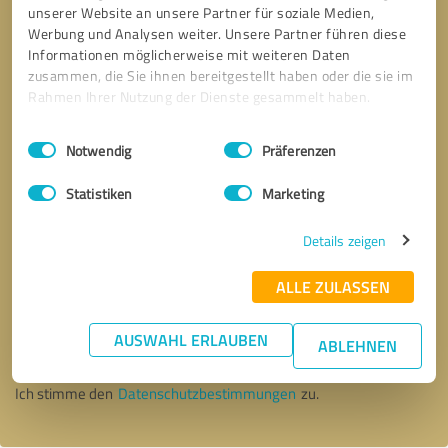
unserer Website an unsere Partner für soziale Medien,
Werbung und Analysen weiter. Unsere Partner führen diese
Informationen möglicherweise mit weiteren Daten
zusammen, die Sie ihnen bereitgestellt haben oder die sie im
Rahmen Ihrer Nutzung der Dienste gesammelt haben.
Einwilligungsauswahl
Impressum
|
Datenschutzbestimmungen
Notwendig
Präferenzen
Statistiken
Marketing
Details zeigen
ALLE ZULASSEN
Bitte um Rückruf
* Erforderliche Angaben
AUSWAHL ERLAUBEN
ABLEHNEN
Nachricht senden
Ich stimme den
Datenschutzbestimmungen
zu.