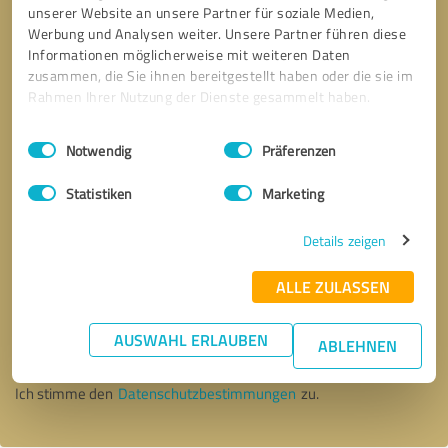
unserer Website an unsere Partner für soziale Medien,
Werbung und Analysen weiter. Unsere Partner führen diese
Informationen möglicherweise mit weiteren Daten
zusammen, die Sie ihnen bereitgestellt haben oder die sie im
Rahmen Ihrer Nutzung der Dienste gesammelt haben.
Einwilligungsauswahl
Impressum
|
Datenschutzbestimmungen
Notwendig
Präferenzen
Statistiken
Marketing
Details zeigen
ALLE ZULASSEN
Bitte um Rückruf
* Erforderliche Angaben
AUSWAHL ERLAUBEN
ABLEHNEN
Nachricht senden
Ich stimme den
Datenschutzbestimmungen
zu.