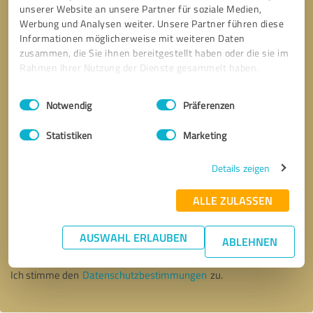
unserer Website an unsere Partner für soziale Medien,
Werbung und Analysen weiter. Unsere Partner führen diese
Informationen möglicherweise mit weiteren Daten
zusammen, die Sie ihnen bereitgestellt haben oder die sie im
Rahmen Ihrer Nutzung der Dienste gesammelt haben.
Einwilligungsauswahl
Impressum
|
Datenschutzbestimmungen
Notwendig
Präferenzen
Statistiken
Marketing
Details zeigen
ALLE ZULASSEN
Bitte um Rückruf
* Erforderliche Angaben
AUSWAHL ERLAUBEN
ABLEHNEN
Nachricht senden
Ich stimme den
Datenschutzbestimmungen
zu.