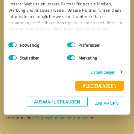
unserer Website an unsere Partner für soziale Medien,
Werbung und Analysen weiter. Unsere Partner führen diese
Informationen möglicherweise mit weiteren Daten
zusammen, die Sie ihnen bereitgestellt haben oder die sie im
Rahmen Ihrer Nutzung der Dienste gesammelt haben.
Einwilligungsauswahl
Impressum
|
Datenschutzbestimmungen
Notwendig
Präferenzen
Statistiken
Marketing
Details zeigen
ALLE ZULASSEN
Bitte um Rückruf
* Erforderliche Angaben
AUSWAHL ERLAUBEN
ABLEHNEN
Nachricht senden
Ich stimme den
Datenschutzbestimmungen
zu.