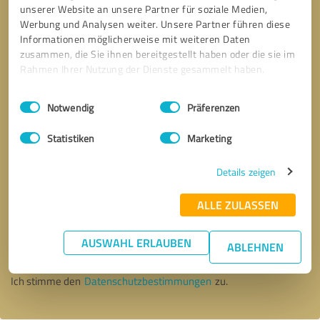
unserer Website an unsere Partner für soziale Medien,
Werbung und Analysen weiter. Unsere Partner führen diese
Informationen möglicherweise mit weiteren Daten
zusammen, die Sie ihnen bereitgestellt haben oder die sie im
Rahmen Ihrer Nutzung der Dienste gesammelt haben.
Einwilligungsauswahl
Impressum
|
Datenschutzbestimmungen
Notwendig
Präferenzen
Statistiken
Marketing
Details zeigen
ALLE ZULASSEN
Bitte um Rückruf
* Erforderliche Angaben
AUSWAHL ERLAUBEN
ABLEHNEN
Nachricht senden
Ich stimme den
Datenschutzbestimmungen
zu.