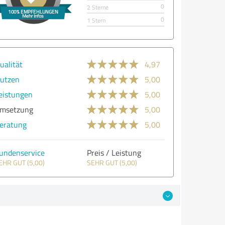
0
2 Sterne
0
1 Stern
ualität
4,97
utzen
5,00
eistungen
5,00
msetzung
5,00
eratung
5,00
undenservice
Preis / Leistung
EHR GUT (5,00)
SEHR GUT (5,00)