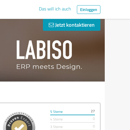
Das will ich auch
Einloggen
Jetzt kontaktieren
27
5 Sterne
0
4 Sterne
0
3 Sterne