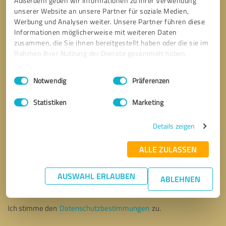
Außerdem geben wir Informationen zu Ihrer Verwendung
unserer Website an unsere Partner für soziale Medien,
Werbung und Analysen weiter. Unsere Partner führen diese
Informationen möglicherweise mit weiteren Daten
zusammen, die Sie ihnen bereitgestellt haben oder die sie im
Rahmen Ihrer Nutzung der Dienste gesammelt haben.
Einwilligungsauswahl
Impressum
|
Datenschutzbestimmungen
Notwendig
Präferenzen
Statistiken
Marketing
Details zeigen
ALLE ZULASSEN
Bitte um Rückruf
* Erforderliche Angaben
AUSWAHL ERLAUBEN
ABLEHNEN
Nachricht senden
Ich stimme den
Datenschutzbestimmungen
zu.