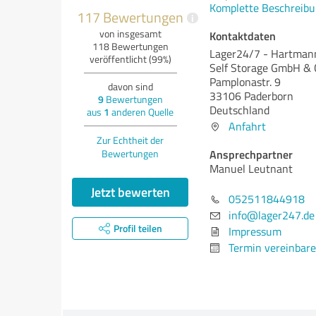
Komplette Beschreibu
117 Bewertungen
i
von insgesamt
Kontaktdaten
118 Bewertungen
Lager24/7 - Hartmann
veröffentlicht (99%)
Self Storage GmbH & 
Pamplonastr. 9
davon sind
33106 Paderborn
9
Bewertungen
Deutschland
aus
1
anderen Quelle
Anfahrt
Zur Echtheit der
Ansprechpartner
Bewertungen
Manuel Leutnant
Jetzt bewerten
052511844918
info@lager247.de
Profil teilen
Impressum
Termin vereinbar