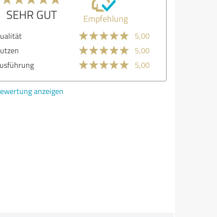
SEHR GUT
Empfehlung
lität
5,00
zen
5,00
stungen
5,00
führung
5,00
atung
5,00
ertung anzeigen