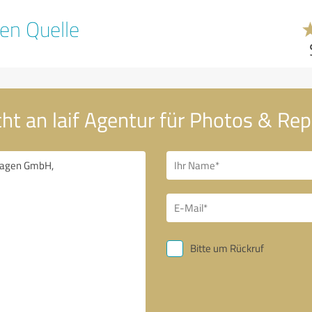
en Quelle
cht an laif Agentur für Photos & R
Bitte um Rückruf