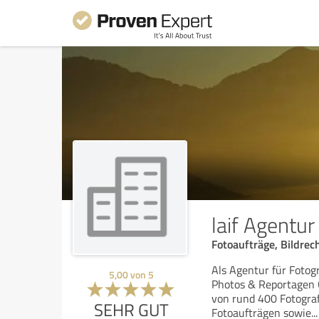
laif Agentu
Fotoaufträge, Bildrec
Als Agentur für Fotogr
5,00
von
5
Photos & Reportagen 
von rund 400 Fotogra
SEHR GUT
Fotoaufträgen sowie
...