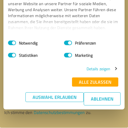
unserer Website an unsere Partner für soziale Medien,
Werbung und Analysen weiter. Unsere Partner führen diese
Informationen möglicherweise mit weiteren Daten
zusammen, die Sie ihnen bereitgestellt haben oder die sie im
Rahmen Ihrer Nutzung der Dienste gesammelt haben.
Einwilligungsauswahl
Impressum
|
Datenschutzbestimmungen
Notwendig
Präferenzen
Statistiken
Marketing
Details zeigen
ALLE ZULASSEN
Bitte um Rückruf
* Erforderliche Angaben
AUSWAHL ERLAUBEN
ABLEHNEN
Nachricht senden
Ich stimme den
Datenschutzbestimmungen
zu.