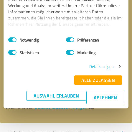
Werbung und Analysen weiter. Unsere Partner führen diese
Informationen möglicherweise mit weiteren Daten
zusammen, die Sie ihnen bereitgestellt haben oder die sie im
Rahmen Ihrer Nutzung der Dienste gesammelt haben.
Einwilligungsauswahl
Impressum
|
Datenschutzbestimmungen
Notwendig
Präferenzen
Statistiken
Marketing
Details zeigen
Bitte um Rückruf
* Erforderliche Angaben
ALLE ZULASSEN
Nachricht senden
AUSWAHL ERLAUBEN
ABLEHNEN
Ich stimme den
Datenschutzbestimmungen
zu.