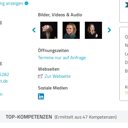
ng anzeigen
Bilder, Videos & Audio
g
Q
N
Öffnungszeiten
L
Termine nur auf Anfrage
D
g
Webseiten
B
95282
Zur Webseite
t.de
K
Soziale Medien
S
en
TOP-KOMPETENZEN
(Ermittelt aus 47 Kompetenzen)