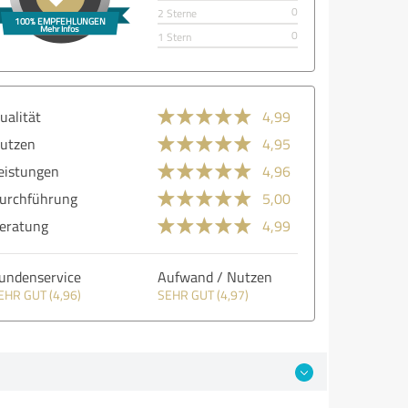
0
2 Sterne
0
1 Stern
ualität
4,99
utzen
4,95
eistungen
4,96
urchführung
5,00
eratung
4,99
undenservice
Aufwand / Nutzen
EHR GUT (4,96)
SEHR GUT (4,97)