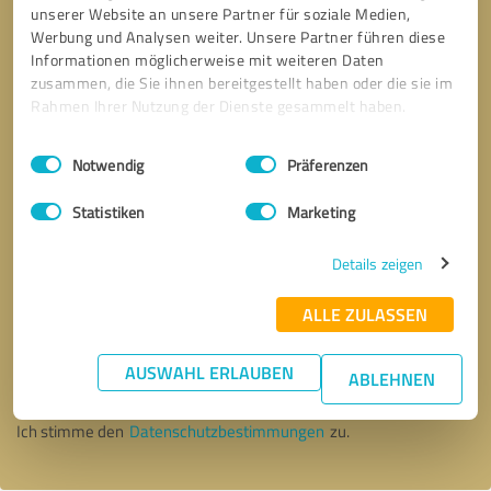
unserer Website an unsere Partner für soziale Medien,
Werbung und Analysen weiter. Unsere Partner führen diese
Informationen möglicherweise mit weiteren Daten
zusammen, die Sie ihnen bereitgestellt haben oder die sie im
Rahmen Ihrer Nutzung der Dienste gesammelt haben.
Einwilligungsauswahl
Impressum
|
Datenschutzbestimmungen
Notwendig
Präferenzen
Statistiken
Marketing
Details zeigen
ALLE ZULASSEN
Bitte um Rückruf
* Erforderliche Angaben
AUSWAHL ERLAUBEN
ABLEHNEN
Nachricht senden
Ich stimme den
Datenschutzbestimmungen
zu.