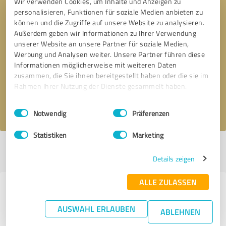
Wir verwenden Cookies, um Inhalte und Anzeigen zu
personalisieren, Funktionen für soziale Medien anbieten zu
können und die Zugriffe auf unsere Website zu analysieren.
Außerdem geben wir Informationen zu Ihrer Verwendung
unserer Website an unsere Partner für soziale Medien,
Bitte um Rückruf
* Erforderliche Angaben
Werbung und Analysen weiter. Unsere Partner führen diese
Informationen möglicherweise mit weiteren Daten
zusammen, die Sie ihnen bereitgestellt haben oder die sie im
Nachricht senden
Rahmen Ihrer Nutzung der Dienste gesammelt haben.
Ich stimme den
Datenschutzbestimmungen
zu.
Einwilligungsauswahl
Impressum
|
Datenschutzbestimmungen
Notwendig
Präferenzen
Statistiken
Marketing
Profil aktiv seit 01.03.2019 |
Letzte Aktualisierung: 29.05.2025
|
Profil
melden
Details zeigen
ALLE ZULASSEN
Erfahrungen zu weiteren
Anbietern aus dem Bereich
AUSWAHL ERLAUBEN
ABLEHNEN
Mediengestaltung