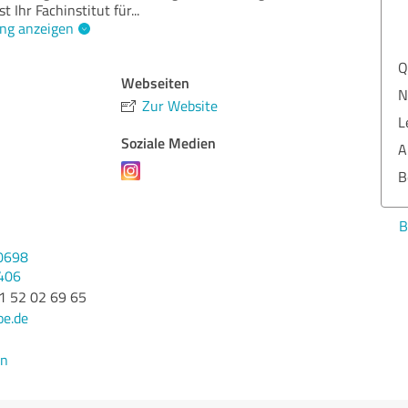
st Ihr Fachinstitut für
...
ng anzeigen
Qua
Webseiten
Nut
Zur Website
Lei
Soziale Medien
Aus
Ber
Bew
0698
406
11 52 02 69 65
oe.de
en