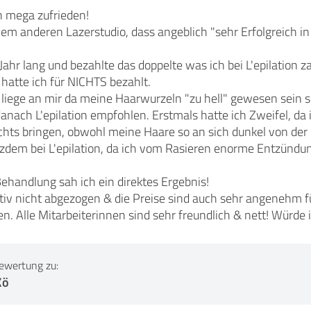
on mega zufrieden!
nem anderen Lazerstudio, dass angeblich "sehr Erfolgreich i
Jahr lang und bezahlte das doppelte was ich bei L'epilation z
 hatte ich für NICHTS bezahlt.
liege an mir da meine Haarwurzeln "zu hell" gewesen sein s
danach L'epilation empfohlen. Erstmals hatte ich Zweifel, da i
hts bringen, obwohl meine Haare so an sich dunkel von der 
otzdem bei L'epilation, da ich vom Rasieren enorme Entzündu
Behandlung sah ich ein direktes Ergebnis!
tiv nicht abgezogen & die Preise sind auch sehr angenehm für
den. Alle Mitarbeiterinnen sind sehr freundlich & nett! Würd
ewertung zu:
Kö