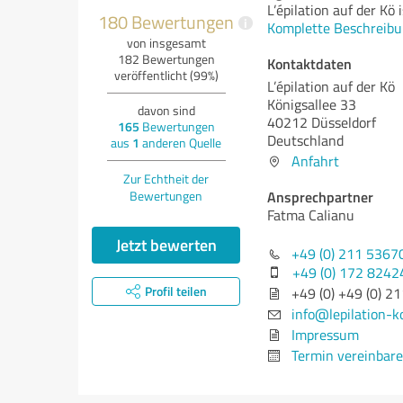
L’épilation auf der Kö i
180 Bewertungen
i
Komplette Beschreibu
von insgesamt
182 Bewertungen
Kontaktdaten
veröffentlicht (99%)
L’épilation auf der Kö
Königsallee 33
davon sind
40212 Düsseldorf
165
Bewertungen
Deutschland
aus
1
anderen Quelle
Anfahrt
Zur Echtheit der
Ansprechpartner
Bewertungen
Fatma Calianu
Jetzt bewerten
+49 (0) 211 5367
+49 (0) 172 8242
Profil teilen
+49 (0) +49 (0) 2
info@lepilation-k
Impressum
Termin vereinbar