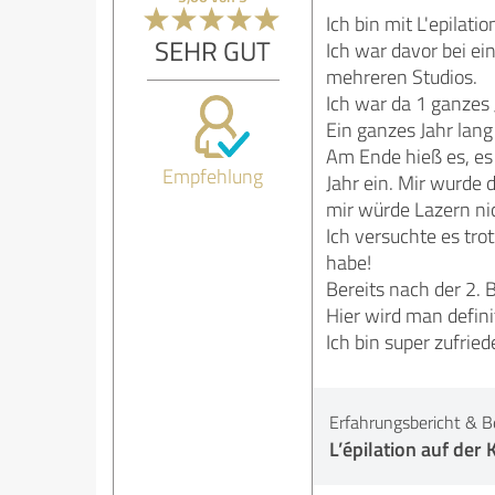
Ich bin mit L'epilati
SEHR GUT
Ich war davor bei ei
mehreren Studios.
Ich war da 1 ganzes 
Ein ganzes Jahr lang
Am Ende hieß es, es 
Empfehlung
Jahr ein. Mir wurde 
mir würde Lazern nic
Ich versuchte es tr
habe!
Bereits nach der 2. 
Hier wird man defini
Ich bin super zufrie
Erfahrungsbericht & B
L’épilation auf der 