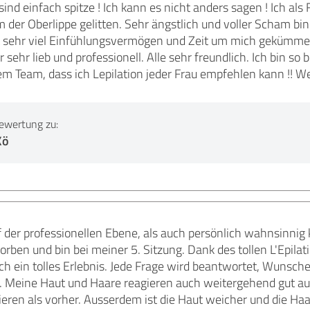
ind einfach spitze ! Ich kann es nicht anders sagen ! Ich a
m der Oberlippe gelitten. Sehr ängstlich und voller Scham bin
t sehr viel Einfühlungsvermögen und Zeit um mich gekümmer
ehr lieb und professionell. Alle sehr freundlich. Ich bin s
 Team, dass ich Lepilation jeder Frau empfehlen kann !! Wei
ewertung zu:
Kö
 der professionellen Ebene, als auch persönlich wahnsinnig 
ben und bin bei meiner 5. Sitzung. Dank des tollen L'Epilat
ch ein tolles Erlebnis. Jede Frage wird beantwortet, Wunsch
Meine Haut und Haare reagieren auch weitergehend gut au
ieren als vorher. Ausserdem ist die Haut weicher und die Haa