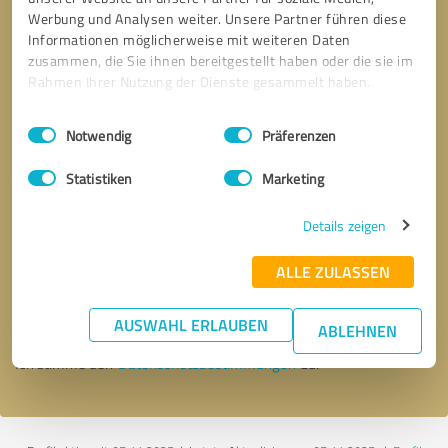
Werbung und Analysen weiter. Unsere Partner führen diese
Informationen möglicherweise mit weiteren Daten
zusammen, die Sie ihnen bereitgestellt haben oder die sie im
Rahmen Ihrer Nutzung der Dienste gesammelt haben.
Einwilligungsauswahl
Impressum
|
Datenschutzbestimmungen
Notwendig
Präferenzen
Statistiken
Marketing
Details zeigen
Bitte um Rückruf
* Erforderliche Angaben
ALLE ZULASSEN
Nachricht senden
AUSWAHL ERLAUBEN
ABLEHNEN
Ich stimme den
Datenschutzbestimmungen
zu.