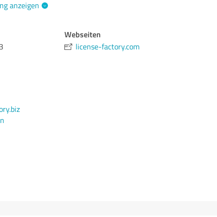
ng anzeigen
Webseiten
3
license-factory.com
ry.biz
en