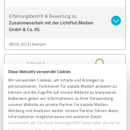
Erfahrungsbericht & Bewertung zu:
Zusammenarbeit mit der Lichtflut.Medien
GmbH & Co. KG
08.05.2023
Anonym
5,00 von 5
Diese Webseite verwendet Cookies
SEHR GUT
Empfehlung
Wir verwenden Cookies, um Inhalte und Anzeigen zu
personalisieren, Funktionen für soziale Medien anbieten zu
Ich bin seit drei Jahren mit meiner eigenen Homepage bei
können und die Zugriffe auf unsere Website zu analysieren.
Außerdem geben wir Informationen zu Ihrer Verwendung
Lichtflut und habe bereits vorher mit ihnen über andere
unserer Website an unsere Partner für soziale Medien,
Projekte zusammengearbeitet. Wegen der ausgesprochen
Werbung und Analysen weiter. Unsere Partner führen diese
guten Beratung, der tollen Umsetzung und der schnellen
Informationen möglicherweise mit weiteren Daten
Ansprechbarkeit habe ich das Unternehmen bereits an
zusammen, die Sie ihnen bereitgestellt haben oder die sie im
andere weiterempfohlen.
Rahmen Ihrer Nutzung der Dienste gesammelt haben.