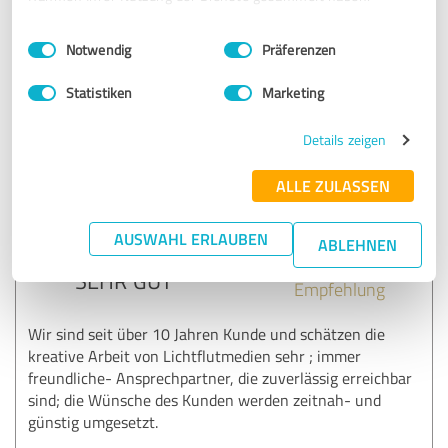
Danke für die tolle Zusammenarbeit!
Einwilligungsauswahl
Impressum
|
Datenschutzbestimmungen
Notwendig
Präferenzen
Erfahrungsbericht & Bewertung zu:
Zusammenarbeit mit der Lichtflut.Medien
Statistiken
Marketing
GmbH & Co. KG
Details zeigen
07.05.2023
Charlie G.
ALLE ZULASSEN
5,00 von 5
AUSWAHL ERLAUBEN
ABLEHNEN
SEHR GUT
Empfehlung
Wir sind seit über 10 Jahren Kunde und schätzen die
kreative Arbeit von Lichtflutmedien sehr ; immer
freundliche- Ansprechpartner, die zuverlässig erreichbar
sind; die Wünsche des Kunden werden zeitnah- und
günstig umgesetzt.