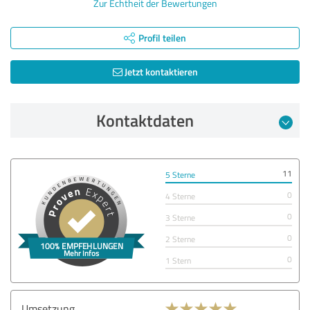
Zur Echtheit der Bewertungen
Profil teilen
Jetzt kontaktieren
Kontaktdaten
11
5 Sterne
0
4 Sterne
0
3 Sterne
0
2 Sterne
0
1 Stern
Umsetzung