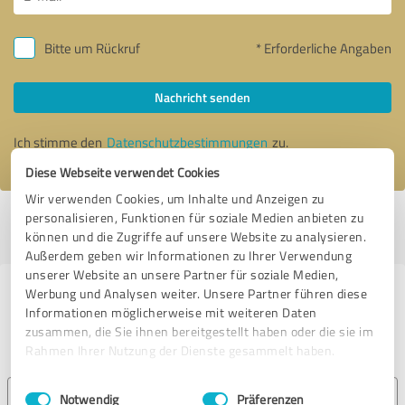
Bitte um Rückruf
* Erforderliche Angaben
Nachricht senden
Ich stimme den
Datenschutzbestimmungen
zu.
Diese Webseite verwendet Cookies
Wir verwenden Cookies, um Inhalte und Anzeigen zu
personalisieren, Funktionen für soziale Medien anbieten zu
Profil aktiv seit 09.05.2017 |
Letzte Aktualisierung: 06.08.2026
|
Profil
können und die Zugriffe auf unsere Website zu analysieren.
melden
Außerdem geben wir Informationen zu Ihrer Verwendung
unserer Website an unsere Partner für soziale Medien,
Werbung und Analysen weiter. Unsere Partner führen diese
Erfahrungen zu weiteren
Informationen möglicherweise mit weiteren Daten
Anbietern aus dem Bereich Jagd- &
zusammen, die Sie ihnen bereitgestellt haben oder die sie im
Schießsport
Rahmen Ihrer Nutzung der Dienste gesammelt haben.
Einwilligungsauswahl
Impressum
|
Datenschutzbestimmungen
LoBow Intuitives Bogenschießen 4D Indoor
Notwendig
Präferenzen