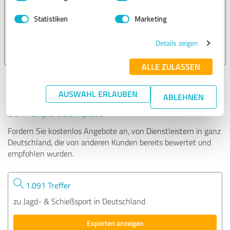
Bogenschießanlage
Statistiken
Marketing
52 Bewertungen
Details zeigen
4.80 von 5
ALLE ZULASSEN
AUSWAHL ERLAUBEN
Tipp: Die passenden Experten finden - mit
ABLEHNEN
dem ExpertCompass
Fordern Sie kostenlos Angebote an, von Dienstleistern in ganz
Deutschland, die von anderen Kunden bereits bewertet und
empfohlen wurden.
1.091 Treffer
zu Jagd- & Schießsport in Deutschland
Experten anzeigen