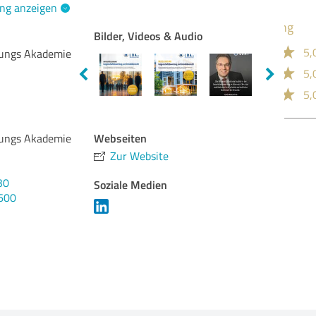
ng anzeigen
Bilder, Videos & Audio
Qua
tungs Akademie
Nut
Lei
Bew
Webseiten
tungs Akademie
Zur Website
30
Soziale Medien
600