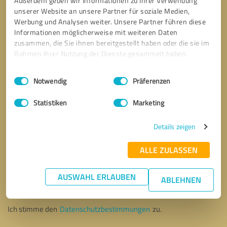
Außerdem geben wir Informationen zu Ihrer Verwendung
unserer Website an unsere Partner für soziale Medien,
Werbung und Analysen weiter. Unsere Partner führen diese
Informationen möglicherweise mit weiteren Daten
zusammen, die Sie ihnen bereitgestellt haben oder die sie im
Rahmen Ihrer Nutzung der Dienste gesammelt haben.
Einwilligungsauswahl
Impressum
|
Datenschutzbestimmungen
Notwendig
Präferenzen
Statistiken
Marketing
Details zeigen
ALLE ZULASSEN
Bitte um Rückruf
* Erforderliche Angaben
AUSWAHL ERLAUBEN
ABLEHNEN
Nachricht senden
Ich stimme den
Datenschutzbestimmungen
zu.