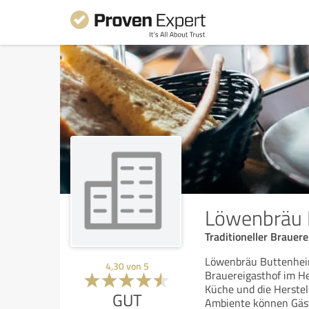
Löwenbräu 
Traditioneller Brauer
Löwenbräu Buttenheim 
4,30
von
5
Brauereigasthof im He
Küche und die Herstel
GUT
Ambiente können Gäste