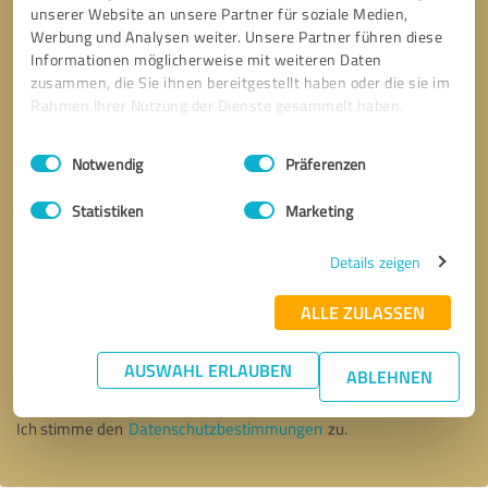
unserer Website an unsere Partner für soziale Medien,
Werbung und Analysen weiter. Unsere Partner führen diese
Informationen möglicherweise mit weiteren Daten
zusammen, die Sie ihnen bereitgestellt haben oder die sie im
Rahmen Ihrer Nutzung der Dienste gesammelt haben.
Einwilligungsauswahl
Impressum
|
Datenschutzbestimmungen
Notwendig
Präferenzen
Statistiken
Marketing
Details zeigen
ALLE ZULASSEN
Bitte um Rückruf
* Erforderliche Angaben
AUSWAHL ERLAUBEN
ABLEHNEN
Nachricht senden
Ich stimme den
Datenschutzbestimmungen
zu.