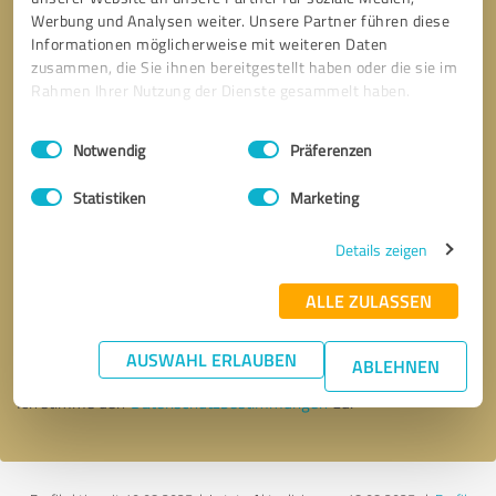
Werbung und Analysen weiter. Unsere Partner führen diese
Informationen möglicherweise mit weiteren Daten
zusammen, die Sie ihnen bereitgestellt haben oder die sie im
Rahmen Ihrer Nutzung der Dienste gesammelt haben.
Einwilligungsauswahl
Impressum
|
Datenschutzbestimmungen
Notwendig
Präferenzen
Statistiken
Marketing
Details zeigen
Bitte um Rückruf
* Erforderliche Angaben
ALLE ZULASSEN
Nachricht senden
AUSWAHL ERLAUBEN
ABLEHNEN
Ich stimme den
Datenschutzbestimmungen
zu.