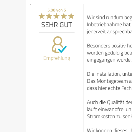
5,00 von 5
Wir sind rundum bege
SEHR GUT
Inbetriebnahme hat 
jederzeit ansprechba
Besonders positiv h
wurden geduldig bean
Empfehlung
eingegangen wurde. 
Die Installation, unt
Das Montageteam arbe
dass hier echte Fach
Auch die Qualität d
läuft einwandfrei un
Stromkosten zu sen
Wir können dieses U