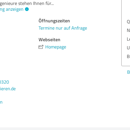
genieure stehen Ihnen für
...
ng anzeigen
Öffnungszeiten
Qua
Termine nur auf Anfrage
Nut
Lei
Webseiten
Homepage
Ums
Ber
Bew
0320
ieren.de
en