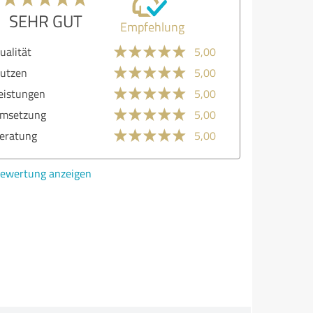
SEHR GUT
Empfehlung
lität
4,00
zen
5,00
stungen
5,00
etzung
5,00
atung
4,00
ertung anzeigen