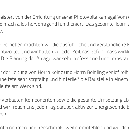
istert von der Errichtung unserer Photovoltaikanlage! Vom 
einfach alles hervorragend funktioniert. Das gesamte Team 
r.
ervorheben möchten wir die ausführliche und verständlich
twortet, und wir hatten zu jeder Zeit das Gefühl, dass wirkl
Die Planung der Anlage war sehr professionell und transpar
er der Leitung von Herrn Keinz und Herrn Beinling verlief rei
itete sehr sorgfältig und hinterließ die Baustelle in eine
leute am Werk sind.
er verbauten Komponenten sowie die gesamte Umsetzung übe
d wir freuen uns jeden Tag darüber, aktiv zur Energiewende b
ken.
nternehmen uneingeschränkt weiterempfehlen und würden un