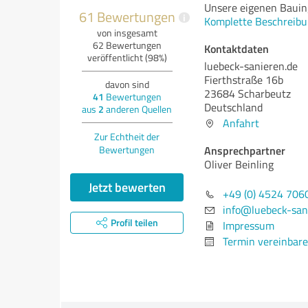
Unsere eigenen Bauin
61 Bewertungen
i
Komplette Beschreibu
von insgesamt
62 Bewertungen
Kontaktdaten
veröffentlicht (98%)
luebeck-sanieren.de
Fierthstraße 16b
davon sind
23684 Scharbeutz
41
Bewertungen
Deutschland
aus
2
anderen Quellen
Anfahrt
Zur Echtheit der
Ansprechpartner
Bewertungen
Oliver Beinling
Jetzt bewerten
+49 (0) 4524 706
info@luebeck-san
Profil teilen
Impressum
Termin vereinbar