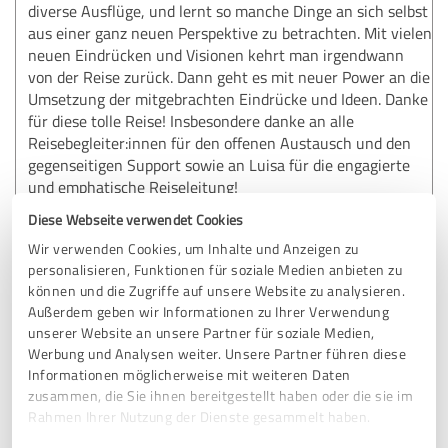
diverse Ausflüge, und lernt so manche Dinge an sich selbst
aus einer ganz neuen Perspektive zu betrachten. Mit vielen
neuen Eindrücken und Visionen kehrt man irgendwann
von der Reise zurück. Dann geht es mit neuer Power an die
Umsetzung der mitgebrachten Eindrücke und Ideen. Danke
für diese tolle Reise! Insbesondere danke an alle
Reisebegleiter:innen für den offenen Austausch und den
gegenseitigen Support sowie an Luisa für die engagierte
und emphatische Reiseleitung!
Diese Webseite verwendet Cookies
Wir verwenden Cookies, um Inhalte und Anzeigen zu
Erfahrungsbericht & Bewertung zu:
personalisieren, Funktionen für soziale Medien anbieten zu
Coaching-Programm "Selbstneuerfinderin"
können und die Zugriffe auf unsere Website zu analysieren.
Außerdem geben wir Informationen zu Ihrer Verwendung
31.01.2025
S.
unserer Website an unsere Partner für soziale Medien,
Werbung und Analysen weiter. Unsere Partner führen diese
Kommentar von Luisa Bergholz:
Informationen möglicherweise mit weiteren Daten
zusammen, die Sie ihnen bereitgestellt haben oder die sie im
Ganz ganz herzlichen Dank für diese tolle Bewertung!
Rahmen Ihrer Nutzung der Dienste gesammelt haben.
Es hat mir sehr viel Freude bereitet, Deine