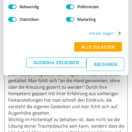
"Reiseleitung" zu sein und ich bin seeehr gespannt,
Einwilligungsauswahl
Impressum
|
Datenschutzbestimmungen
Notwendig
Präferenzen
wie es ab jetzt für Dich weitergeht 🤩
Statistiken
Marketing
4,67 von 5
Details zeigen
SEHR GUT
ALLE ZULASSEN
Empfehlung
Luisa begleitet einen bei dem Programm
AUSWAHL ERLAUBEN
ABLEHNEN
"Selbstneuerfinderin" und legt hohen Wert darauf, dass
jeder seinen Weg durch das Programm findet und selbst
gestaltet. Man fühlt sich "an die Hand genommen, ohne
über die Kreuzung gezerrt zu werden". Durch ihre
Kompetenz gepaart mit ihrer Erfahrung aus vorherigen
Festanstellungen hat man schnell den Eindruck, sie
versteht die eigenen Gedanken und man fühlt sich auf
Augenhöhe gesehen.
Wichtig im Hinterkopf zu behalten ist, dass nicht sie die
Lösung deiner Traumjobsuche sein kann, sondern dass die