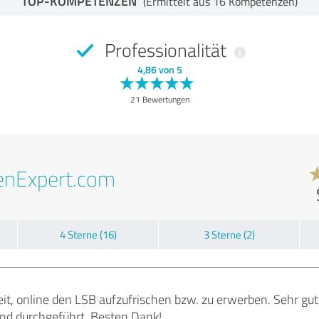
TOP-KOMPETENZEN
(Ermittelt aus 16 Kompetenzen)
Professionalität
4,86 von 5
21 Bewertungen
enExpert.com
4 Sterne (16)
3 Sterne (2)
it, online den LSB aufzufrischen bzw. zu erwerben. Sehr gute
und durchgeführt. Besten Dank!