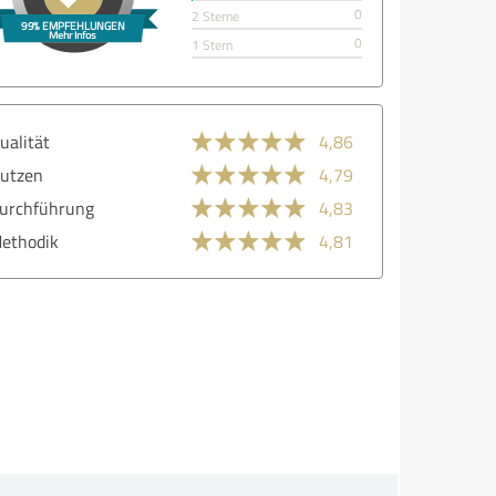
0
2 Sterne
0
1 Stern
ualität
4,86
utzen
4,79
urchführung
4,83
ethodik
4,81