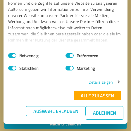
können und die Zugriffe auf unsere Website zu analysieren.
Außerdem geben wir Informationen zu Ihrer Verwendung
unserer Website an unsere Partner für soziale Medien,
Werbung und Analysen weiter. Unsere Partner führen diese
Informationen möglicherweise mit weiteren Daten
zusammen, die Sie ihnen bereitgestellt haben oder die sie im
Rahmen Ihrer Nutzung der Dienste gesammelt haben.
Einwilligungsauswahl
Impressum
|
Datenschutzbestimmungen
Notwendig
Präferenzen
Statistiken
Marketing
Details zeigen
ALLE ZULASSEN
Bitte um Rückruf
* Erforderliche Angaben
AUSWAHL ERLAUBEN
ABLEHNEN
Nachricht senden