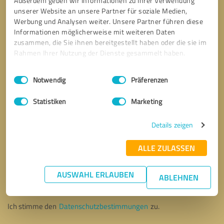
Außerdem geben wir Informationen zu Ihrer Verwendung
unserer Website an unsere Partner für soziale Medien,
Werbung und Analysen weiter. Unsere Partner führen diese
Informationen möglicherweise mit weiteren Daten
zusammen, die Sie ihnen bereitgestellt haben oder die sie im
Rahmen Ihrer Nutzung der Dienste gesammelt haben.
Einwilligungsauswahl
Impressum
|
Datenschutzbestimmungen
Notwendig
Präferenzen
Statistiken
Marketing
Details zeigen
ALLE ZULASSEN
Bitte um Rückruf
* Erforderliche Angaben
AUSWAHL ERLAUBEN
ABLEHNEN
Nachricht senden
Ich stimme den
Datenschutzbestimmungen
zu.