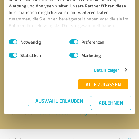
Werbung und Analysen weiter. Unsere Partner führen diese
Informationen möglicherweise mit weiteren Daten
zusammen, die Sie ihnen bereitgestellt haben oder die sie im
Rahmen Ihrer Nutzung der Dienste gesammelt haben.
Einwilligungsauswahl
Impressum
|
Datenschutzbestimmungen
Notwendig
Präferenzen
Statistiken
Marketing
Details zeigen
Bitte um Rückruf
* Erforderliche Angaben
ALLE ZULASSEN
Nachricht senden
AUSWAHL ERLAUBEN
ABLEHNEN
Ich stimme den
Datenschutzbestimmungen
zu.