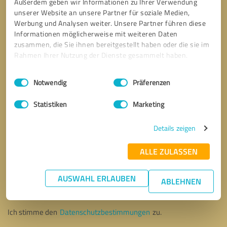
Außerdem geben wir Informationen zu Ihrer Verwendung
unserer Website an unsere Partner für soziale Medien,
Werbung und Analysen weiter. Unsere Partner führen diese
Informationen möglicherweise mit weiteren Daten
zusammen, die Sie ihnen bereitgestellt haben oder die sie im
Rahmen Ihrer Nutzung der Dienste gesammelt haben.
Einwilligungsauswahl
Impressum
|
Datenschutzbestimmungen
Notwendig
Präferenzen
Statistiken
Marketing
Details zeigen
ALLE ZULASSEN
Bitte um Rückruf
* Erforderliche Angaben
AUSWAHL ERLAUBEN
ABLEHNEN
Nachricht senden
Ich stimme den
Datenschutzbestimmungen
zu.