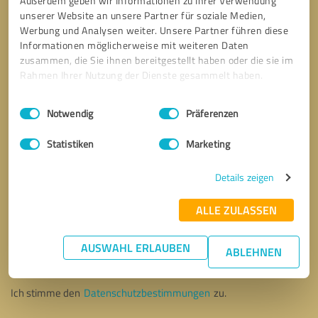
Außerdem geben wir Informationen zu Ihrer Verwendung
unserer Website an unsere Partner für soziale Medien,
Werbung und Analysen weiter. Unsere Partner führen diese
Informationen möglicherweise mit weiteren Daten
zusammen, die Sie ihnen bereitgestellt haben oder die sie im
Rahmen Ihrer Nutzung der Dienste gesammelt haben.
Einwilligungsauswahl
Impressum
|
Datenschutzbestimmungen
Notwendig
Präferenzen
Statistiken
Marketing
Details zeigen
ALLE ZULASSEN
Bitte um Rückruf
* Erforderliche Angaben
AUSWAHL ERLAUBEN
ABLEHNEN
Nachricht senden
Ich stimme den
Datenschutzbestimmungen
zu.