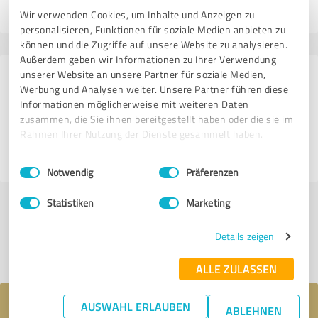
22.03.2018
Anonym
Wir verwenden Cookies, um Inhalte und Anzeigen zu
personalisieren, Funktionen für soziale Medien anbieten zu
können und die Zugriffe auf unsere Website zu analysieren.
Außerdem geben wir Informationen zu Ihrer Verwendung
unserer Website an unsere Partner für soziale Medien,
439 Bewertungen aus
Werbung und Analysen weiter. Unsere Partner führen diese
3 anderen Quellen
Informationen möglicherweise mit weiteren Daten
zusammen, die Sie ihnen bereitgestellt haben oder die sie im
5,00 von 5
Rahmen Ihrer Nutzung der Dienste gesammelt haben.
SEHR GUT
Einwilligungsauswahl
Impressum
|
Datenschutzbestimmungen
Notwendig
Präferenzen
Statistiken
Marketing
Jetzt bewerten
Details zeigen
Profil teilen
ALLE ZULASSEN
AUSWAHL ERLAUBEN
Ihre Nachricht an Magickey
ABLEHNEN